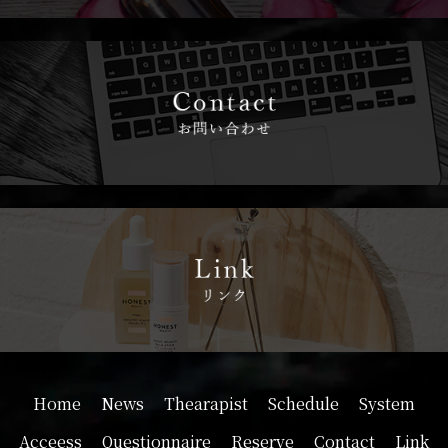
Home
News
Thearapist
Schedule
System
Acceess
Questionnaire
Reserve
Contact
Link