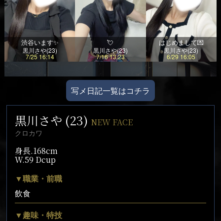
渋谷います✨
💘
はじめまして💌
黒川さや(23)
黒川さや(23)
黒川さや(23)
7/25 16:14
7/16 13:23
6/29 16:05
写メ日記一覧はコチラ
黒川さや (23)
NEW FACE
クロカワ
身長.168cm
W.59 Dcup
▼職業・前職
飲食
▼趣味・特技