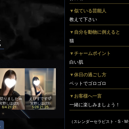
▼似ている芸能人
教えて下さい
▼自分を動物に例えると
g
猫
▼チャームポイント
白い肌
▼休日の過ごし方
ベットでゴロゴロ
▼お客様へ一言
切りました✂️
えびすです🩷ᩚ
宮野しほ(23)
宮野しほ(23)
一緒に楽しみましょう！
6/4 21:21
5/28 21:25
（スレンダーセラピスト・S・M
ラ