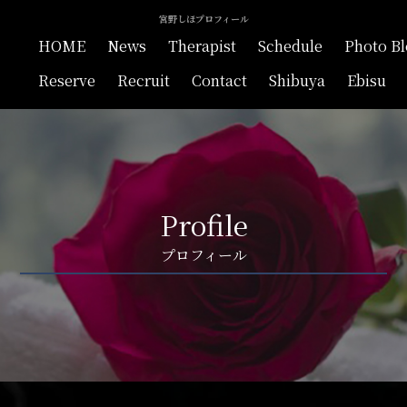
宮野しほプロフィール
HOME
News
Therapist
Schedule
Photo B
Reserve
Recruit
Contact
Shibuya
Ebisu
Profile
プロフィール