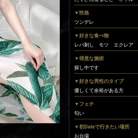
▼性格
ツンデレ
▼好きな食べ物
レバ刺し モツ エクレア
▼得意な施術
探し中です
▼好きな男性のタイプ
優しくて余裕がある方
▼フェチ
匂い
▼初Dateで行きたい場所
お台場