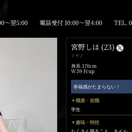
00～翌5:00
電話受付 10:00～翌4:00
TEL.
0
宮野しほ (23)
ミヤノ
身長.170cm
W.59 Fcup
幸福感がたまらない！
▼職業・前職
学生
▼趣味・特技
たくさん寝ること ネイル