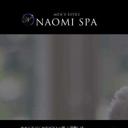
ナオミスパ
>
セラピスト一覧
>
宮野しほ