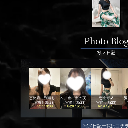
Photo Blo
写メ日記
恵比寿に到着しました❣️
木、金、土の夜固定にしました🌙*.｡
恵比寿💕
髪
宮野しほ(23)
宮野しほ(23)
宮野しほ(23)
7/27 19:08
6/20 16:33
6/19 19:45
写メ日記一覧はコチ