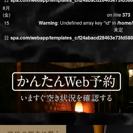
8月
(金)
on line
373
15
Warning
: Undefined array key "id" in
/home/
未定
日
spa.com/webapp/templates_c/f24abacd28463e73fd5882
(土)
on line
373
未定