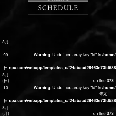
8月
09
Warning
: Undefined array key "id" in
/home/
日
spa.com/webapp/templates_c/f24abacd28463e73fd5882
8月
(日)
on line
373
10
Warning
: Undefined array key "id" in
/home/
未定
日
spa.com/webapp/templates_c/f24abacd28463e73fd5882
8月
(月)
on line
373