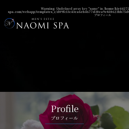
Warning
: Undefined array key "name" in
Warning
: Undefined array key "name" in
/home/kir44272
spa.com/webapp/templates_c/d09fc13c43ea6eb4677d30ea9e810623bb75d0a6
/home/kir442729/public_html/naomi-
プロフィール
spa.com/public_html/prof/index.php
on line
38
Warning
: Undefined array key "id" in
/home/kir442729/public_html/naomi-
spa.com/public_html/prof/index.php
on line
41
/home/kir442729/public_html/naomi-
spa.com/webapp/templates_c/c396ccbc7df4cd3c91999aa57a8a4
on line
35
さんのプロフィールページです。週間の出勤予定やマッサージ
の上手さやツイッター情報なども記載しています。">
Profile
プロフィール