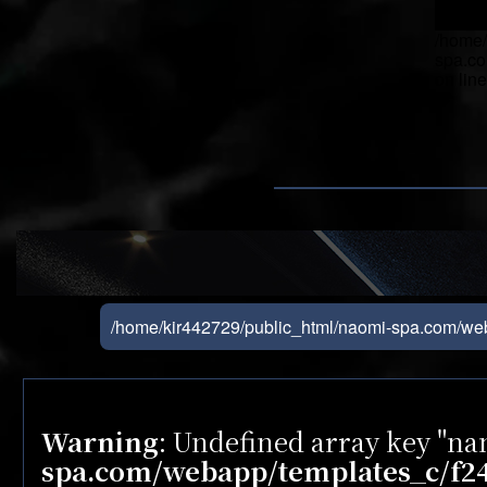
/home/
spa.co
on lin
">
/home/kir442729/public_html/naomi-spa.com/we
Warning
: Undefined array key "n
spa.com/webapp/templates_c/f24