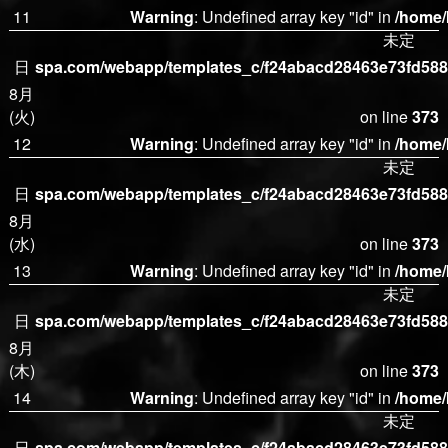
11
Warning
: Undefined array key "id" in
/home/
未定
日
spa.com/webapp/templates_c/f24abacd28463e73fd5882
8月
(火)
on line
373
12
Warning
: Undefined array key "id" in
/home/
未定
日
spa.com/webapp/templates_c/f24abacd28463e73fd5882
8月
(水)
on line
373
13
Warning
: Undefined array key "id" in
/home/
未定
日
spa.com/webapp/templates_c/f24abacd28463e73fd5882
8月
(木)
on line
373
14
Warning
: Undefined array key "id" in
/home/
未定
日
spa.com/webapp/templates_c/f24abacd28463e73fd5882