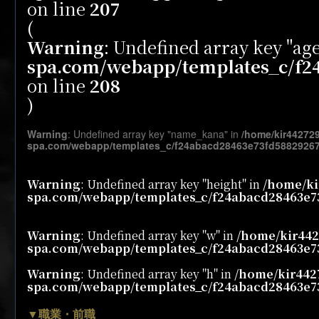
on line
207
(
Warning
: Undefined array key "ag
spa.com/webapp/templates_c/f24
on line
208
)
Warning
: Undefined array key "name_kana" in
/home/kir44272
spa.com/webapp/templates_c/f24abacd28463e73fd58829267c
Warning
: Undefined array key "height" in
/home/ki
spa.com/webapp/templates_c/f24abacd28463e73
Warning
: Undefined array key "w" in
/home/kir442
spa.com/webapp/templates_c/f24abacd28463e73
Warning
: Undefined array key "h" in
/home/kir442
spa.com/webapp/templates_c/f24abacd28463e73
▼職業・前職