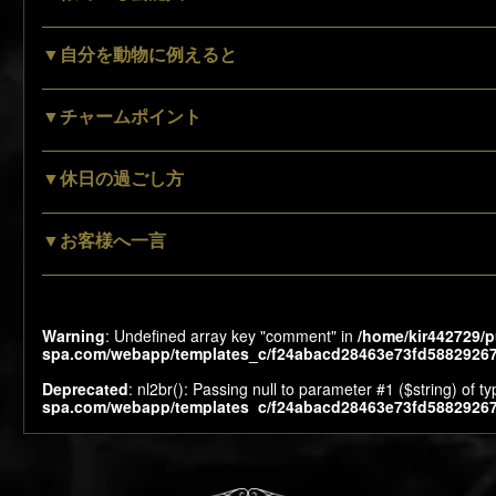
▼自分を動物に例えると
▼チャームポイント
▼休日の過ごし方
▼お客様へ一言
Warning
: Undefined array key "comment" in
/home/kir442729/p
spa.com/webapp/templates_c/f24abacd28463e73fd58829267c
Deprecated
: nl2br(): Passing null to parameter #1 ($string) of t
spa.com/webapp/templates_c/f24abacd28463e73fd58829267c