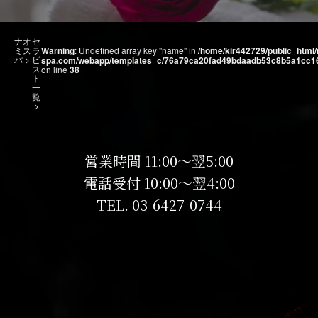
ナオ
セ
ミス
ラ
Warning
: Undefined array key "name" in
/home/kir442729/public_html
パ
>
ピ
spa.com/webapp/templates_c/76a79ca20fad49bdaadb53c8b5a1cc16dd6
ス
on line
38
ト
一
覧
>
営業時間 11:00～翌5:00
電話受付 10:00～翌4:00
TEL.
03-6427-0744