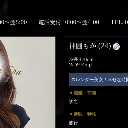
00～翌5:00
電話受付 10:00～翌4:00
TEL.
0
神園もか (24)
身長.170cm
W.59 Fcup
スレンダー美女！幸せな時
▼職業・前職
学生
▼趣味・特技
旅行