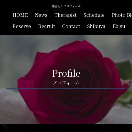
神園もかプロフィール
HOME
News
Therapist
Schedule
Photo B
Reserve
Recruit
Contact
Shibuya
Ebisu
Profile
プロフィール