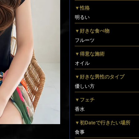
▼性格
明るい
▼好きな食べ物
フルーツ
▼得意な施術
オイル
▼好きな男性のタイプ
優しい方
▼フェチ
香水
▼初Dateで行きたい場所
食事