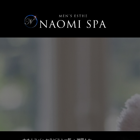
ナオミスパ
>
セラピスト一覧
>
神園もか