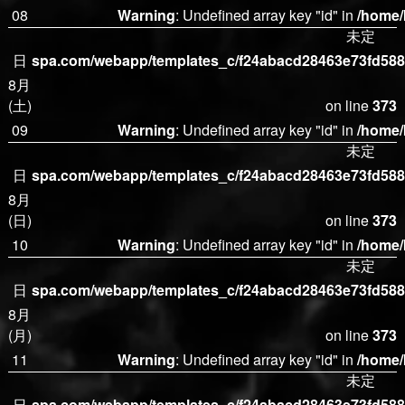
08
Warning
: Undefined array key "id" in
/home/
未定
日
spa.com/webapp/templates_c/f24abacd28463e73fd5882
8月
(土)
on line
373
09
Warning
: Undefined array key "id" in
/home/
未定
日
spa.com/webapp/templates_c/f24abacd28463e73fd5882
8月
(日)
on line
373
10
Warning
: Undefined array key "id" in
/home/
未定
日
spa.com/webapp/templates_c/f24abacd28463e73fd5882
8月
(月)
on line
373
11
Warning
: Undefined array key "id" in
/home/
未定
日
spa.com/webapp/templates_c/f24abacd28463e73fd5882