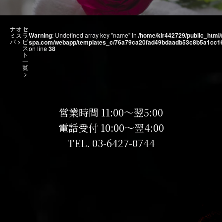
ナオ
セ
ミス
ラ
Warning
: Undefined array key "name" in
/home/kir442729/public_html
パ
>
ピ
spa.com/webapp/templates_c/76a79ca20fad49bdaadb53c8b5a1cc16dd6
ス
on line
38
ト
一
覧
>
営業時間 11:00～翌5:00
電話受付 10:00～翌4:00
TEL.
03-6427-0744