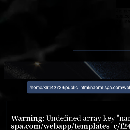
/home/
spa.co
on lin
">
/home/kir442729/public_html/naomi-spa.com/we
Warning
: Undefined array key "n
spa.com/webapp/templates_c/f24