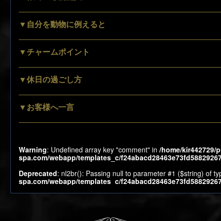
▼自分を動物に例えると
▼チャームポイント
▼休日の過ごし方
▼お客様へ一言
Warning
: Undefined array key "comment" in
/home/kir442729/p
spa.com/webapp/templates_c/f24abacd28463e73fd58829267c
Deprecated
: nl2br(): Passing null to parameter #1 ($string) of t
spa.com/webapp/templates_c/f24abacd28463e73fd58829267c