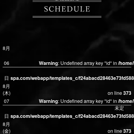
8月
06
Warning
: Undefined array key "id" in
/home/
日
spa.com/webapp/templates_c/f24abacd28463e73fd5882
8月
(木)
on line
373
07
Warning
: Undefined array key "id" in
/home/
未定
日
spa.com/webapp/templates_c/f24abacd28463e73fd5882
8月
(金)
on line
373