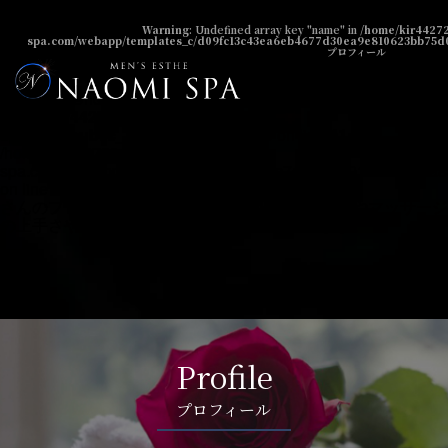
Warning
: Undefined array key "name" in
Warning
: Undefined array key "name" in
/home/kir44272
spa.com/webapp/templates_c/d09fc13c43ea6eb4677d30ea9e810623bb75d0a6
/home/kir442729/public_html/naomi-
プロフィール
spa.com/public_html/prof/index.php
on line
38
Warning
: Undefined array key "id" in
/home/kir442729/public_html/naomi-
spa.com/public_html/prof/index.php
on line
41
/home/kir442729/public_html/naomi-
spa.com/webapp/templates_c/c396ccbc7df4cd3c91999aa57a8a4
on line
35
さんのプロフィールページです。週間の出勤予定やマッサージ
の上手さやツイッター情報なども記載しています。">
Profile
プロフィール