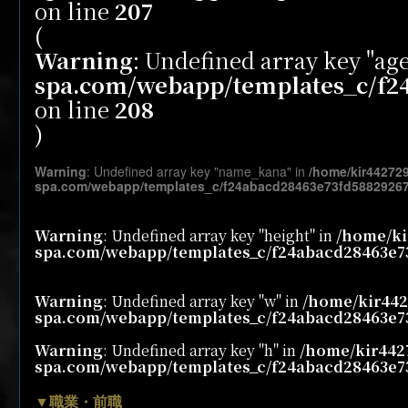
on line
207
(
Warning
: Undefined array key "ag
spa.com/webapp/templates_c/f24
on line
208
)
Warning
: Undefined array key "name_kana" in
/home/kir44272
spa.com/webapp/templates_c/f24abacd28463e73fd58829267c
Warning
: Undefined array key "height" in
/home/ki
spa.com/webapp/templates_c/f24abacd28463e73
Warning
: Undefined array key "w" in
/home/kir442
spa.com/webapp/templates_c/f24abacd28463e73
Warning
: Undefined array key "h" in
/home/kir442
spa.com/webapp/templates_c/f24abacd28463e73
▼職業・前職