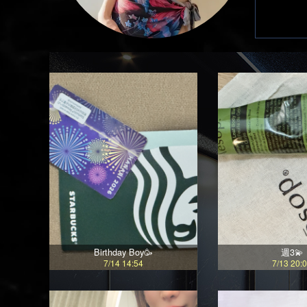
Birthday Boy🥳
週3💫
7/14 14:54
7/13 20: