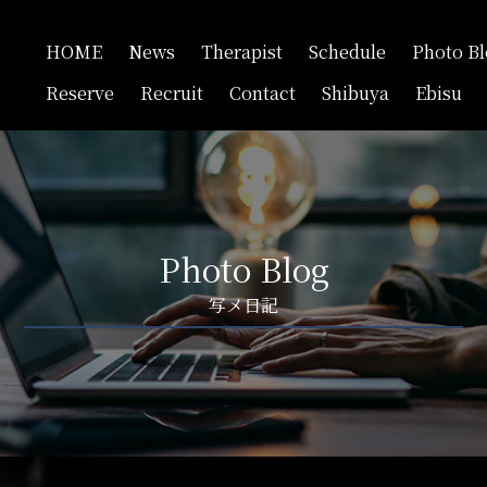
HOME
News
Therapist
Schedule
Photo B
Reserve
Recruit
Contact
Shibuya
Ebisu
Photo Blog
写メ日記