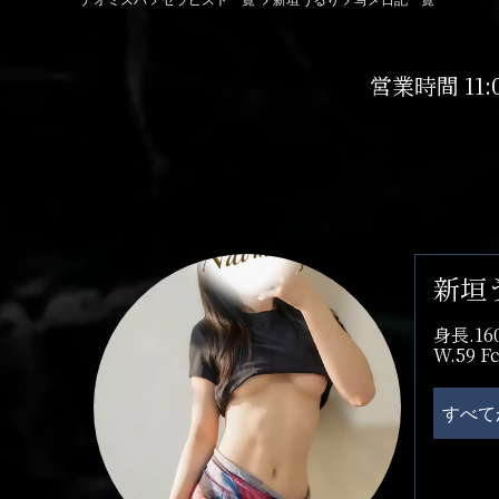
営業時間 11:
新垣う
身長.16
W.59 F
すべて