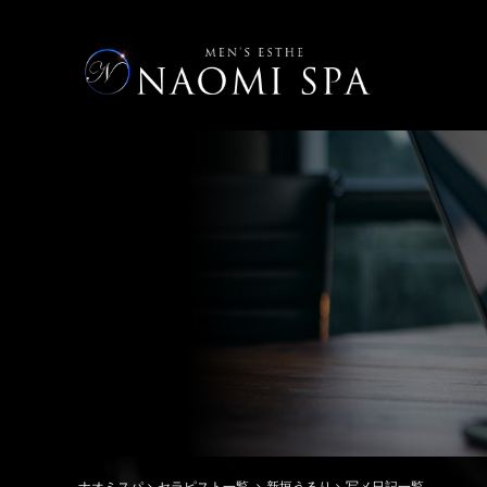
ナオミスパ
>
セラピスト一覧
>
新垣うるり
>
写メ日記一覧